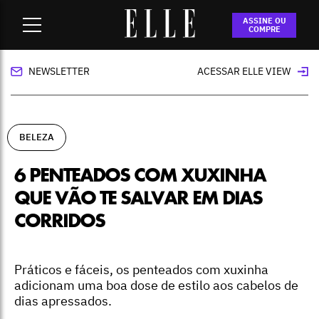
Home
-
beleza
-
6 penteados com xuxinha que vão te salvar
ASSINE OU
em dias corridos
COMPRE
NEWSLETTER
ACESSAR ELLE VIEW
BELEZA
6 PENTEADOS COM XUXINHA
QUE VÃO TE SALVAR EM DIAS
CORRIDOS
Práticos e fáceis, os penteados com xuxinha
adicionam uma boa dose de estilo aos cabelos de
dias apressados.