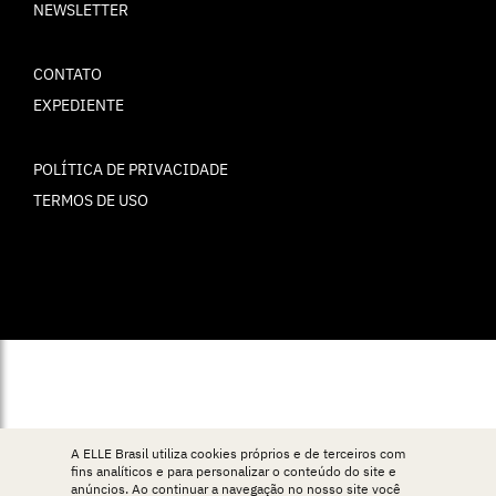
NEWSLETTER
CONTATO
EXPEDIENTE
POLÍTICA DE PRIVACIDADE
TERMOS DE USO
© ELLE Brasil 2025
A ELLE Brasil utiliza cookies próprios e de terceiros com
fins analíticos e para personalizar o conteúdo do site e
anúncios. Ao continuar a navegação no nosso site você