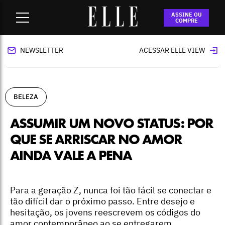
Home
-
beleza
-
Assumir um novo status: por que se arriscar
ASSINE OU
no amor ainda vale a pena
COMPRE
NEWSLETTER
ACESSAR ELLE VIEW
BELEZA
ASSUMIR UM NOVO STATUS: POR
QUE SE ARRISCAR NO AMOR
AINDA VALE A PENA
Para a geração Z, nunca foi tão fácil se conectar e
tão difícil dar o próximo passo. Entre desejo e
hesitação, os jovens reescrevem os códigos do
amor contemporâneo ao se entregarem