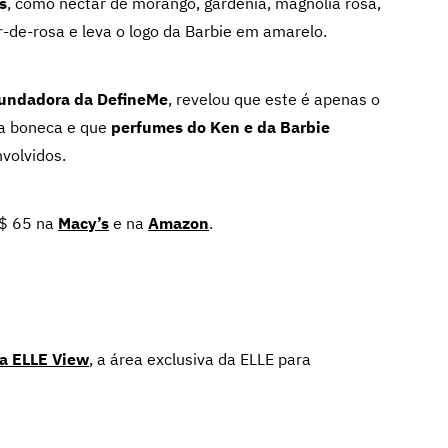
s
, como néctar de morango, gardênia, magnólia rosa,
cor-de-rosa e leva o logo da Barbie em amarelo.
fundadora da DefineMe
, revelou que este é apenas o
da boneca e que
perfumes do Ken e da Barbie
volvidos.
S$ 65 na
Macy’s
e na
Amazon
.
 a ELLE View
,
a área exclusiva da ELLE para