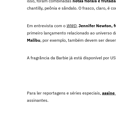
isso, foram combinadas
notas florais e frutada
chantilly, peônia e sândalo. O frasco, claro, é 
Em entrevista com o
WWD
,
Jennifer Newton, 
primeiro lançamento relacionado ao universo 
Malibu
, por exemplo, também devem ser desen
A fragrância da Barbie já está disponível por U
Para ler reportagens e séries especiais,
assine
assinantes.