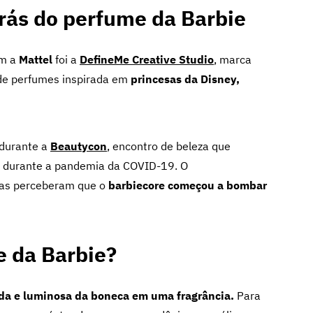
trás do perfume da Barbie
om a
Mattel
foi a
DefineMe Creative Studio
, marca
 de perfumes inspirada em
princesas da Disney,
durante a
Beautycon
, encontro de beleza que
 durante a pandemia da COVID-19. O
cas perceberam que o
barbiecore começou a bombar
e da Barbie?
ida e luminosa da boneca em uma fragrância.
Para