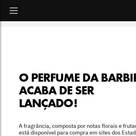
Home
-
beleza
-
O perfume da Barbie acaba de ser lançado!
O PERFUME DA BARBI
ACABA DE SER
LANÇADO!
A fragrância, composta por notas florais e fruta
está disponível para compra em sites dos Esta