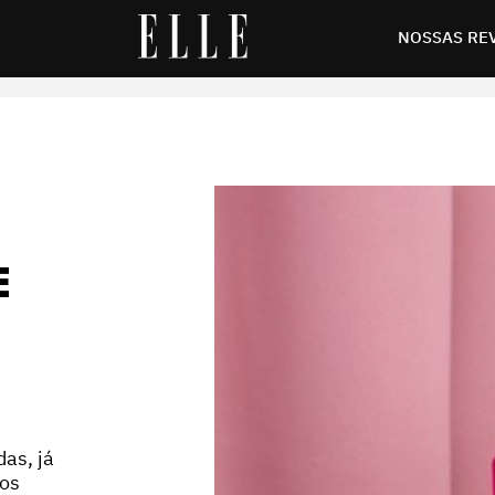
NOSSAS RE
E
das, já
dos