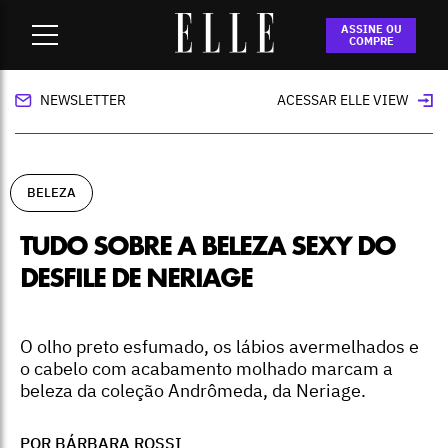
Home
-
beleza
-
Tudo sobre a beleza sexy do desfile de
ASSINE OU
Neriage
COMPRE
NEWSLETTER
ACESSAR ELLE VIEW
BELEZA
TUDO SOBRE A BELEZA SEXY DO
DESFILE DE NERIAGE
O olho preto esfumado, os lábios avermelhados e
o cabelo com acabamento molhado marcam a
beleza da coleção Andrômeda, da Neriage.
POR
BÁRBARA ROSSI