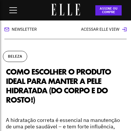
Home
-
beleza
-
Como escolher o produto ideal para manter a
ASSINE OU
pele hidratada (do corpo e do rosto!)
COMPRE
NEWSLETTER
ACESSAR ELLE VIEW
BELEZA
COMO ESCOLHER O PRODUTO
IDEAL PARA MANTER A PELE
HIDRATADA (DO CORPO E DO
ROSTO!)
A hidratação correta é essencial na manutenção
de uma pele saudável – e tem forte influência,