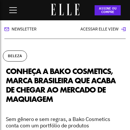
Home
-
beleza
-
Conheça a Bako Cosmetics, marca brasileira
ASSINE OU
que acaba de chegar ao mercado de maquiagem
COMPRE
NEWSLETTER
ACESSAR ELLE VIEW
BELEZA
CONHEÇA A BAKO COSMETICS,
MARCA BRASILEIRA QUE ACABA
DE CHEGAR AO MERCADO DE
MAQUIAGEM
Sem gênero e sem regras, a Bako Cosmetics
conta com um portfólio de produtos