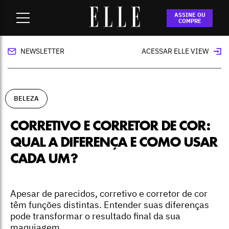
Home
-
beleza
-
Corretivo e corretor de cor: qual a diferença e
ASSINE OU
como usar cada um?
COMPRE
NEWSLETTER
ACESSAR ELLE VIEW
BELEZA
CORRETIVO E CORRETOR DE COR:
QUAL A DIFERENÇA E COMO USAR
CADA UM?
Apesar de parecidos, corretivo e corretor de cor
têm funções distintas. Entender suas diferenças
pode transformar o resultado final da sua
maquiagem.