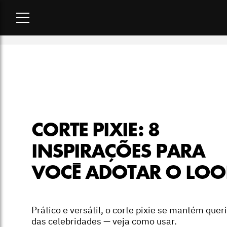
Home
-
beleza
-
Corte pixie: 8 inspirações para você adotar o 
CORTE PIXIE: 8
INSPIRAÇÕES PARA
VOCÊ ADOTAR O LO
Prático e versátil, o corte pixie se mantém quer
das celebridades — veja como usar.