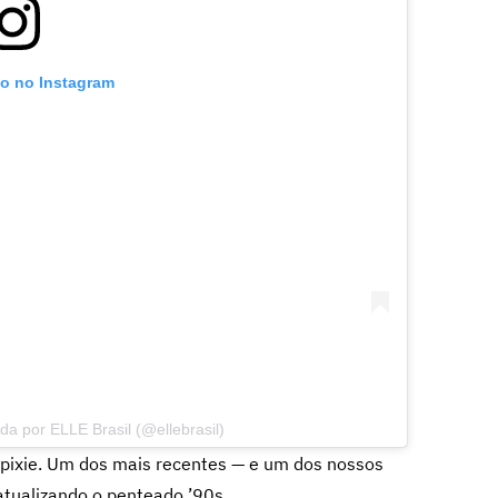
to no Instagram
a por ELLE Brasil (@ellebrasil)
de pixie. Um dos mais recentes — e um dos nossos
 atualizando o penteado ’90s.