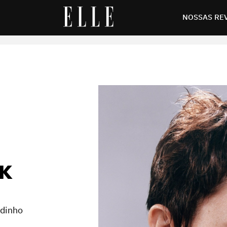
look
NOSSAS RE
OK
idinho