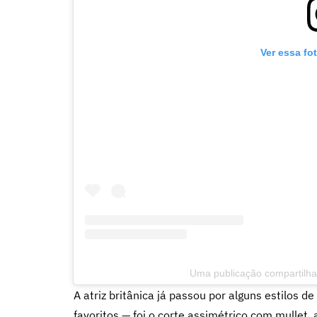
Ver essa fo
Uma publicação compartilhad
A atriz britânica já passou por alguns estilos 
favoritos — foi o corte assimétrico com mullet,