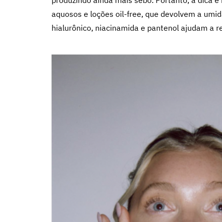
produzindo ainda mais sebo. Portanto, a
dica é 
aquosos e loções oil-free, que devolvem a umid
hialurônico, niacinamida e pantenol ajudam a re