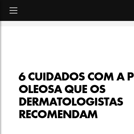
Home
-
beleza
-
6 cuidados com a pele oleosa que os derma
6 CUIDADOS COM A P
OLEOSA QUE OS
DERMATOLOGISTAS
RECOMENDAM