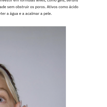
investir em fórmulas leves, como géis, séruns
ade sem obstruir os poros. Ativos como ácido
ter a água e a acalmar a pele.