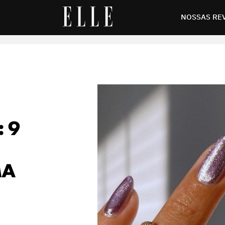
r na próxima ida à manicure
NOSSAS RE
 9
MA