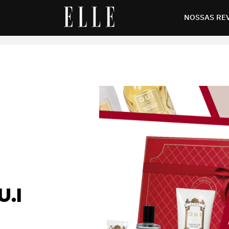
its presenteáveis da O.U.i Paris para usar no Natal e além
NOSSAS RE
U.I