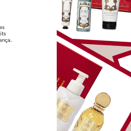
as
its
ança.