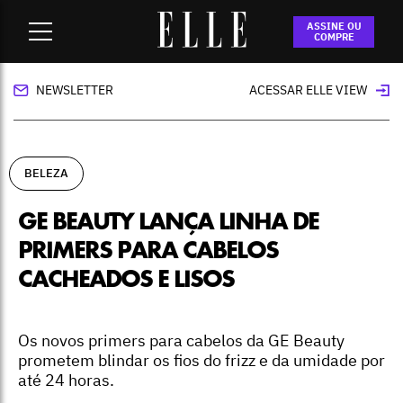
Home
-
beleza
-
GE Beauty lança linha de primers para
ASSINE OU
cabelos cacheados e lisos
COMPRE
NEWSLETTER
ACESSAR ELLE VIEW
BELEZA
GE BEAUTY LANÇA LINHA DE
PRIMERS PARA CABELOS
CACHEADOS E LISOS
Os novos primers para cabelos da GE Beauty
prometem blindar os fios do frizz e da umidade por
até 24 horas.