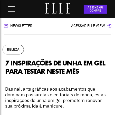
Home
-
beleza
-
7 inspirações de unha em gel para testar
ASSINE OU
neste mês
COMPRE
NEWSLETTER
ACESSAR ELLE VIEW
BELEZA
7 INSPIRAÇÕES DE UNHA EM GEL
PARA TESTAR NESTE MÊS
Das nail arts gráficas aos acabamentos que
dominam passarelas e editoriais de moda, estas
inspirações de unha em gel prometem renovar
sua próxima ida à manicure.