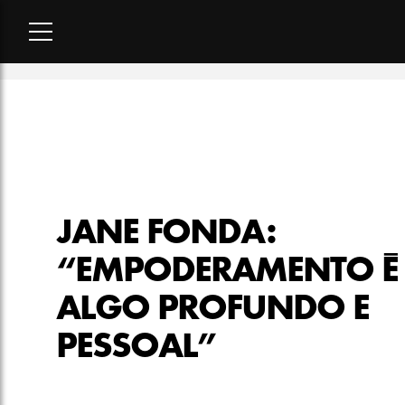
Home
-
beleza
-
Jane Fonda: “Empoderamento é algo profund
JANE FONDA:
“EMPODERAMENTO É
ALGO PROFUNDO E
PESSOAL”