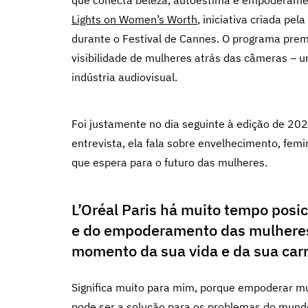
que conecta beleza, autoestima e empoderamen
Lights on Women’s Worth
, iniciativa criada pe
durante o Festival de Cannes. O programa prem
visibilidade de mulheres atrás das câmeras – 
indústria audiovisual.
Foi justamente no dia seguinte à edição de 20
entrevista, ela fala sobre envelhecimento, fem
que espera para o futuro das mulheres.
L’Oréal Paris há muito tempo pos
e do empoderamento das mulheres. 
momento da sua vida e da sua carr
Significa muito para mim, porque empoderar mu
pode ser a solução para os problemas do mund