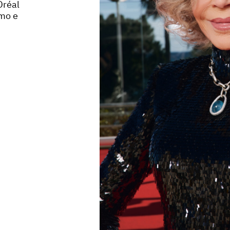
Oréal
smo e