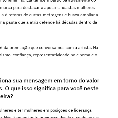
to feminino. Ela também participa ativamente do
la marca para destacar e apoiar cineastas mulheres
ia diretoras de curtas-metragens e busca ampliar a
uma pauta que a atriz defende há décadas dentro da
26 da premiação que conversamos com a artista. Na
inismo, confiança, representatividade no cinema e o
iciona sua mensagem em torno do valor
O que isso significa para você neste
eira?
lheres e ter mulheres em posições de liderança
o. Nós fizemos tanto progresso desde quando eu era