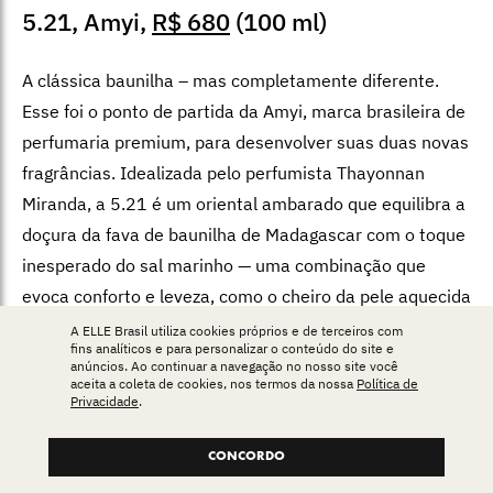
5.21, Amyi,
R$ 680
(100 ml)
A clássica baunilha – mas completamente diferente.
Esse foi o ponto de partida da Amyi, marca brasileira de
perfumaria premium, para desenvolver suas duas novas
fragrâncias. Idealizada pelo perfumista Thayonnan
Miranda, a 5.21 é um oriental ambarado que equilibra a
doçura da fava de baunilha de Madagascar com o toque
inesperado do sal marinho — uma combinação que
evoca conforto e leveza, como o cheiro da pele aquecida
pelo sol à beira-mar. Já a 5.22 é intensa, envolvente e
A ELLE Brasil utiliza cookies próprios e de terceiros com
fins analíticos e para personalizar o conteúdo do site e
misteriosa. Desenvolvida por Tiago Motta, ela combina
anúncios. Ao continuar a navegação no nosso site você
aceita a coleta de cookies, nos termos da nossa
Política de
a cremosidade da baunilha defumada com o calor do
Privacidade
.
tabaco caramelizado. As fragrâncias também podem ser
usadas em conjunto, em layering, para criar um terceiro
CONCORDO
perfume totalmente novo.