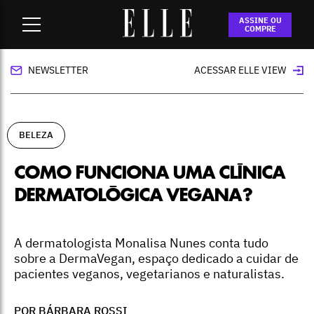
Home
-
beleza
-
Como funciona uma clínica dermatológica
ASSINE OU
vegana?
COMPRE
NEWSLETTER
ACESSAR ELLE VIEW
BELEZA
COMO FUNCIONA UMA CLÍNICA
DERMATOLÓGICA VEGANA?
A dermatologista Monalisa Nunes conta tudo
sobre a DermaVegan, espaço dedicado a cuidar de
pacientes veganos, vegetarianos e naturalistas.
POR BÁRBARA ROSSI