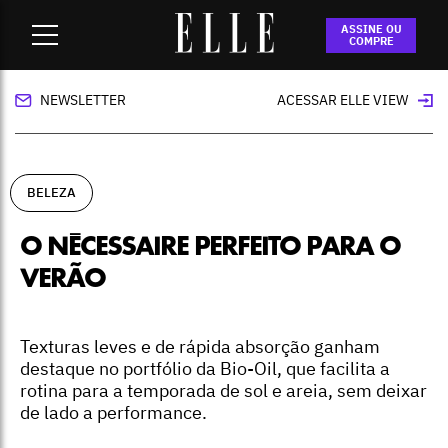
Home
-
beleza
-
O nécessaire perfeito para o verão
ASSINE OU
COMPRE
NEWSLETTER
ACESSAR ELLE VIEW
BELEZA
O NÉCESSAIRE PERFEITO PARA O
VERÃO
Texturas leves e de rápida absorção ganham
destaque no portfólio da Bio-Oil, que facilita a
rotina para a temporada de sol e areia, sem deixar
de lado a performance.