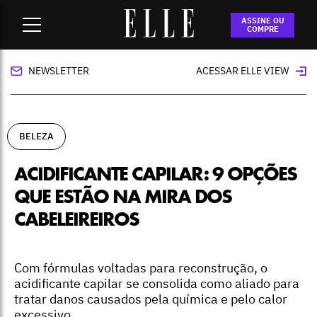
Home
-
beleza
-
Acidificante capilar: 9 opções que estão na
ASSINE OU
mira dos cabeleireiros
COMPRE
NEWSLETTER
ACESSAR ELLE VIEW
BELEZA
ACIDIFICANTE CAPILAR: 9 OPÇÕES
QUE ESTÃO NA MIRA DOS
CABELEIREIROS
Com fórmulas voltadas para reconstrução, o
acidificante capilar se consolida como aliado para
tratar danos causados pela química e pelo calor
excessivo.