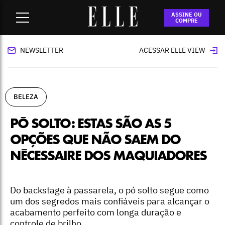
Home
-
beleza
-
Pó solto: estas são as 5 opções que não
ASSINE OU
saem do nécessaire dos maquiadores
COMPRE
NEWSLETTER
ACESSAR ELLE VIEW
BELEZA
PÓ SOLTO: ESTAS SÃO AS 5
OPÇÕES QUE NÃO SAEM DO
NÉCESSAIRE DOS MAQUIADORES
Do backstage à passarela, o pó solto segue como
um dos segredos mais confiáveis para alcançar o
acabamento perfeito com longa duração e
controle de brilho.