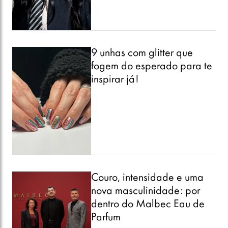
9 unhas com glitter que
fogem do esperado para te
inspirar já!
Couro, intensidade e uma
nova masculinidade: por
dentro do Malbec Eau de
Parfum