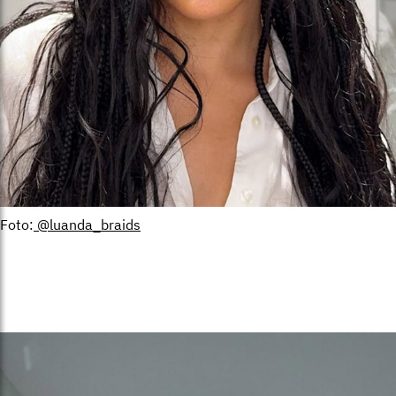
Foto:
@luanda_braids