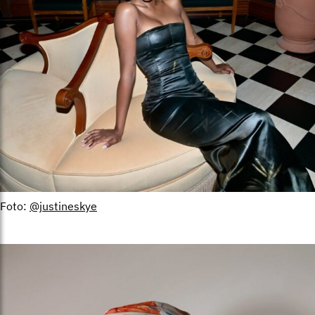
Foto:
@justineskye