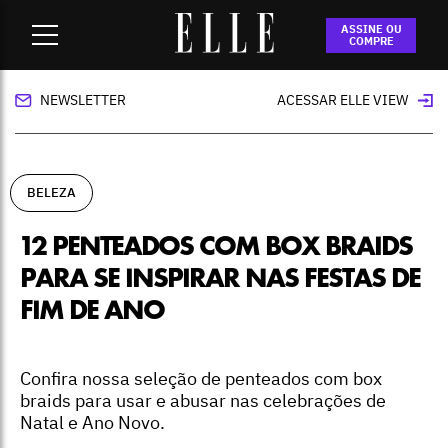
Home
-
beleza
-
12 penteados com box braids para se
ASSINE OU
inspirar nas festas de fim de ano
COMPRE
NEWSLETTER
ACESSAR ELLE VIEW
BELEZA
12 PENTEADOS COM BOX BRAIDS
PARA SE INSPIRAR NAS FESTAS DE
FIM DE ANO
Confira nossa seleção de penteados com box
braids para usar e abusar nas celebrações de
Natal e Ano Novo.