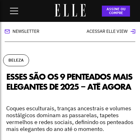
Home
-
beleza
-
Esses são os 9 penteados mais elegantes de
ASSINE OU
2025 – até agora
COMPRE
NEWSLETTER
ACESSAR ELLE VIEW
BELEZA
ESSES SÃO OS 9 PENTEADOS MAIS
ELEGANTES DE 2025 – ATÉ AGORA
Coques esculturais, tranças ancestrais e volumes
nostálgicos dominam as passarelas, tapetes
vermelhos e redes sociais, definindo os penteados
mais elegantes do ano até o momento.