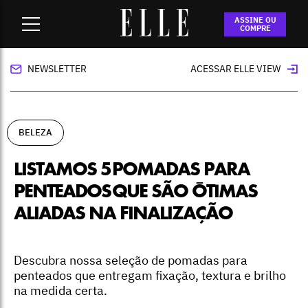
Home
-
beleza
-
Listamos 5 pomadas para penteados que são
ASSINE OU
ótimas aliadas na finalização
COMPRE
NEWSLETTER
ACESSAR ELLE VIEW
BELEZA
LISTAMOS 5 POMADAS PARA
PENTEADOS QUE SÃO ÓTIMAS
ALIADAS NA FINALIZAÇÃO
Descubra nossa seleção de pomadas para
penteados que entregam fixação, textura e brilho
na medida certa.