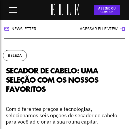
Home
-
beleza
-
Secador de cabelo: uma seleção com os
ASSINE OU
nossos favoritos
COMPRE
NEWSLETTER
ACESSAR ELLE VIEW
BELEZA
SECADOR DE CABELO: UMA
SELEÇÃO COM OS NOSSOS
FAVORITOS
Com diferentes preços e tecnologias,
selecionamos seis opções de secador de cabelo
para você adicionar à sua rotina capilar.