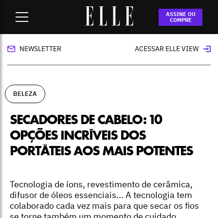
Home
-
beleza
-
Secadores de cabelo: 10 opções incríveis dos
ASSINE OU
portáteis aos mais potentes
COMPRE
NEWSLETTER
ACESSAR ELLE VIEW
BELEZA
SECADORES DE CABELO: 10
OPÇÕES INCRÍVEIS DOS
PORTÁTEIS AOS MAIS POTENTES
Tecnologia de íons, revestimento de cerâmica,
difusor de óleos essenciais... A tecnologia tem
colaborado cada vez mais para que secar os fios
se torne também um momento de cuidado,