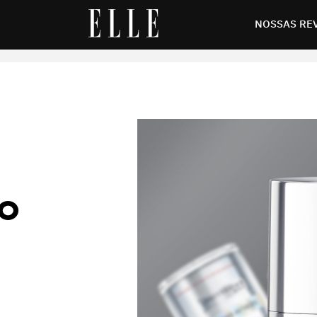
in combina ciência e inovação para transformar a pele
NOSSAS RE
VO