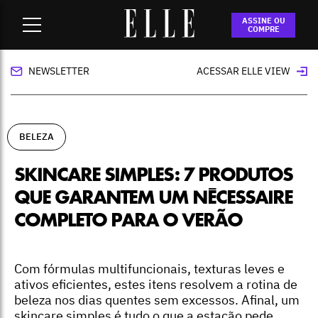
Home
-
beleza
-
Skincare simples: 7 produtos que garantem
ASSINE OU
um nécessaire completo para o verão
COMPRE
NEWSLETTER
ACESSAR ELLE VIEW
BELEZA
SKINCARE SIMPLES: 7 PRODUTOS
QUE GARANTEM UM NÉCESSAIRE
COMPLETO PARA O VERÃO
Com fórmulas multifuncionais, texturas leves e
ativos eficientes, estes itens resolvem a rotina de
beleza nos dias quentes sem excessos. Afinal, um
skincare simples é tudo o que a estação pede.