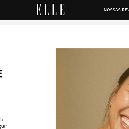
 efeitos
NOSSAS RE
E
lo
guir