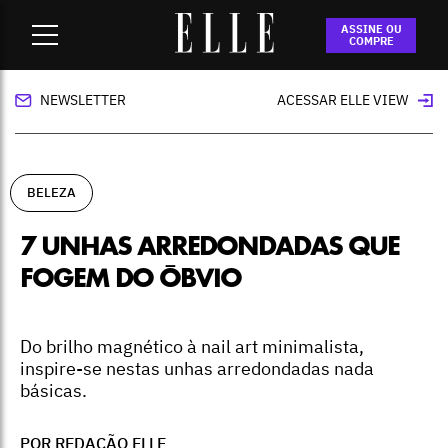
Home
-
beleza
-
7 unhas arredondadas que fogem do óbvio
ASSINE OU
COMPRE
NEWSLETTER
ACESSAR ELLE VIEW
BELEZA
7 UNHAS ARREDONDADAS QUE
FOGEM DO ÓBVIO
Do brilho magnético à nail art minimalista,
inspire-se nestas unhas arredondadas nada
básicas.
POR REDAÇÃO ELLE