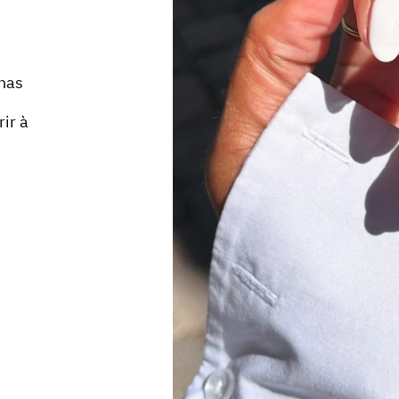
nhas
ir à