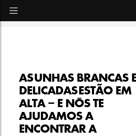
Home
-
beleza
-
As unhas brancas e delicadas estão em alta –
AS UNHAS BRANCAS 
DELICADAS ESTÃO EM
ALTA – E NÓS TE
AJUDAMOS A
ENCONTRAR A