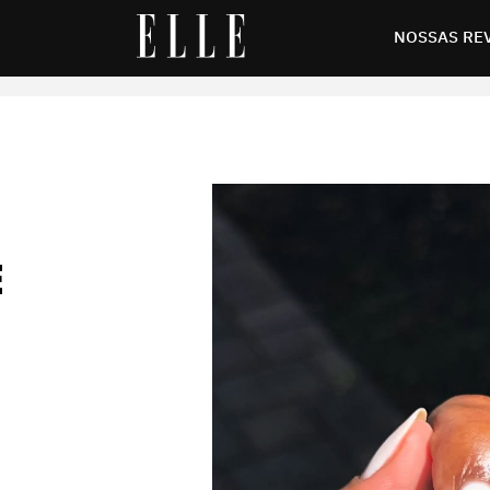
 e nós te ajudamos a encontrar a manicure perfeita
NOSSAS RE
E