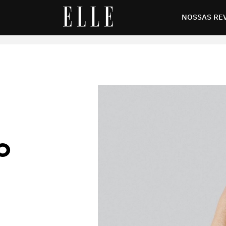
as mais discretas até fashionistas
NOSSAS RE
O