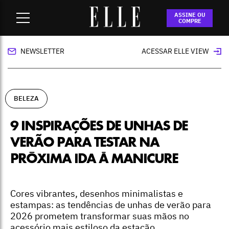
Home
-
beleza
-
9 inspirações de unhas de verão para testar
ASSINE OU
na próxima ida à manicure
COMPRE
NEWSLETTER
ACESSAR ELLE VIEW
BELEZA
9 INSPIRAÇÕES DE UNHAS DE
VERÃO PARA TESTAR NA
PRÓXIMA IDA À MANICURE
Cores vibrantes, desenhos minimalistas e
estampas: as tendências de unhas de verão para
2026 prometem transformar suas mãos no
acessório mais estiloso da estação.