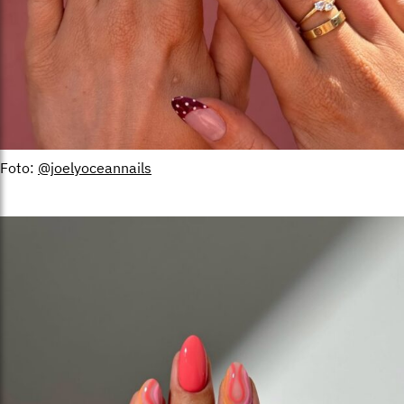
Foto:
@joelyoceannails