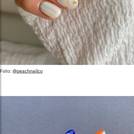
Foto:
@peachnailco