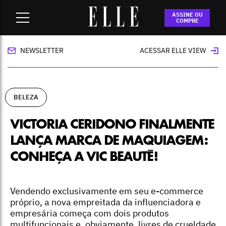
Home
-
beleza
-
Victoria Ceridono finalmente lança marca de
ASSINE OU
maquiagem: conheça a Vic Beauté!
COMPRE
NEWSLETTER
ACESSAR ELLE VIEW
BELEZA
VICTORIA CERIDONO FINALMENTE
LANÇA MARCA DE MAQUIAGEM:
CONHEÇA A VIC BEAUTÉ!
Vendendo exclusivamente em seu e-commerce
próprio, a nova empreitada da influenciadora e
empresária começa com dois produtos
multifuncionais e, obviamente, livres de crueldade