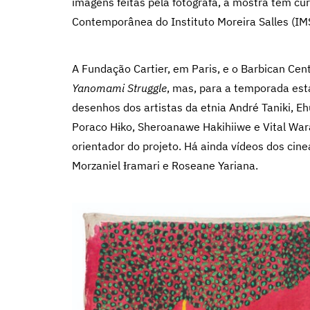
imagens feitas pela fotógrafa, a mostra tem cur
Contemporânea do Instituto Moreira Salles (IMS
A Fundação Cartier, em Paris, e o Barbican Ce
Yanomami Struggle
, mas, para a temporada es
desenhos dos artistas da etnia André Taniki, E
Poraco Hɨko, Sheroanawe Hakihiiwe e Vital Wa
orientador do projeto. Há ainda vídeos dos cin
Morzaniel Ɨramari e Roseane Yariana.