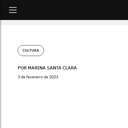
Home
-
cultura
-
Mostra em Nova York une Claudia Andujar e 
CULTURA
POR MARINA SANTA CLARA
3 de fevereiro de 2023