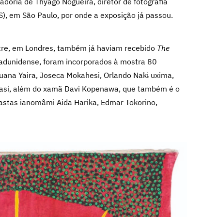
adoria de Thyago Nogueira, diretor de fotografia
), em São Paulo, por onde a exposição já passou.
ntre, em Londres, também já haviam recebido
The
tadunidense, foram incorporados à mostra 80
huana Yaira, Joseca Mokahesi, Orlando Nakɨ uxima,
rasi, além do xamã Davi Kopenawa, que também é o
eastas ianomâmi Aida Harika, Edmar Tokorino,