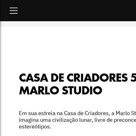
Home
-
desfiles
-
Casa de Criadores 55: Marlo Studio
CASA DE CRIADORES 5
MARLO STUDIO
Em sua estreia na Casa de Criadores, a Marlo S
imagina uma civilização lunar, livre de preconce
estereótipos.