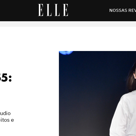
NOSSAS RE
5:
tudio
itos e