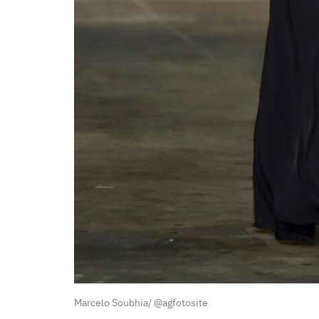
Marcelo Soubhia/ @agfotosite