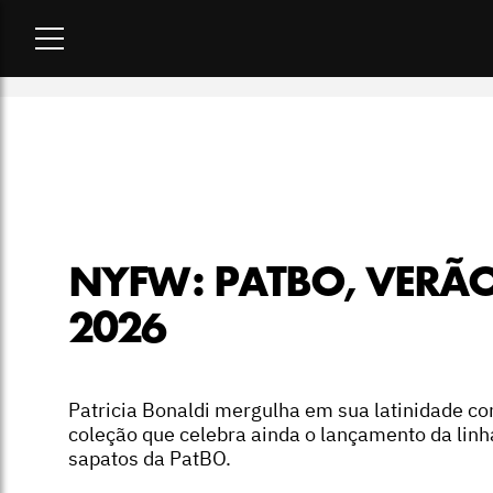
Home
-
desfiles
-
NYFW: PatBO, verão 2026
NYFW: PATBO, VERÃ
2026
Patricia Bonaldi mergulha em sua latinidade c
coleção que celebra ainda o lançamento da linh
sapatos da PatBO.