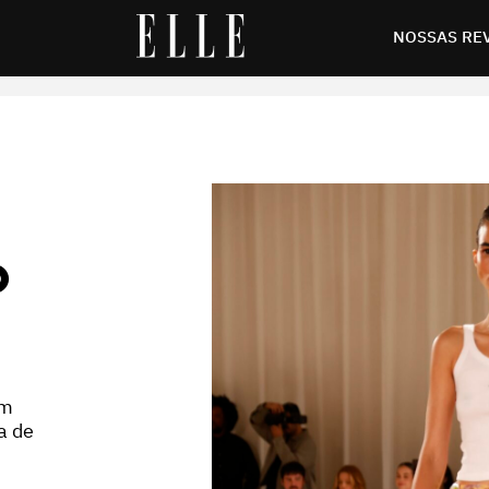
NOSSAS RE
O
om
a de