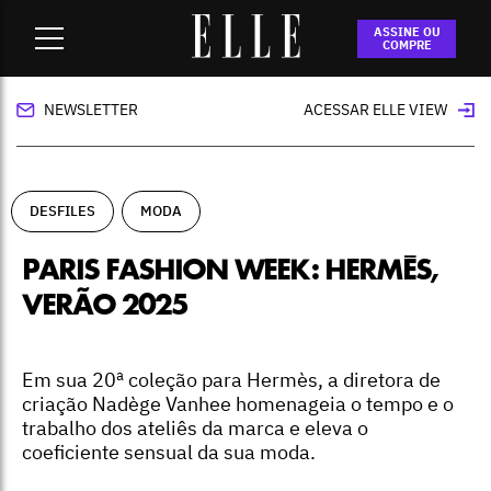
Home
-
desfiles
-
Paris Fashion Week: Hermès, verão 2025
ASSINE OU
COMPRE
NEWSLETTER
ACESSAR ELLE VIEW
DESFILES
MODA
PARIS FASHION WEEK: HERMÈS,
VERÃO 2025
Em sua 20ª coleção para Hermès, a diretora de
criação Nadège Vanhee homenageia o tempo e o
trabalho dos ateliês da marca e eleva o
coeficiente sensual da sua moda.