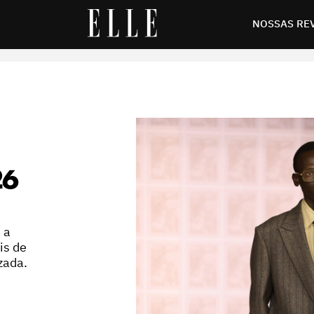
NOSSAS RE
26
 a
is de
zada.