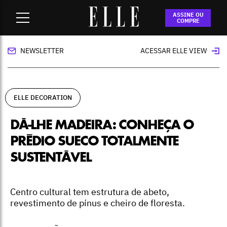
Home
-
ELLE Decoration
-
Dá-lhe madeira: conheça o prédio
ASSINE OU
sueco totalmente sustentável
COMPRE
NEWSLETTER
ACESSAR ELLE VIEW
ELLE DECORATION
DÁ-LHE MADEIRA: CONHEÇA O
PRÉDIO SUECO TOTALMENTE
SUSTENTÁVEL
Centro cultural tem estrutura de abeto,
revestimento de pínus e cheiro de floresta.