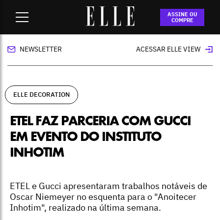
Home
-
ELLE Decoration
-
ETEL faz parceria com Gucci em
ASSINE OU
evento do Instituto Inhotim
COMPRE
NEWSLETTER
ACESSAR ELLE VIEW
ELLE DECORATION
ETEL FAZ PARCERIA COM GUCCI
EM EVENTO DO INSTITUTO
INHOTIM
ETEL e Gucci apresentaram trabalhos notáveis de
Oscar Niemeyer no esquenta para o "Anoitecer
Inhotim", realizado na última semana.