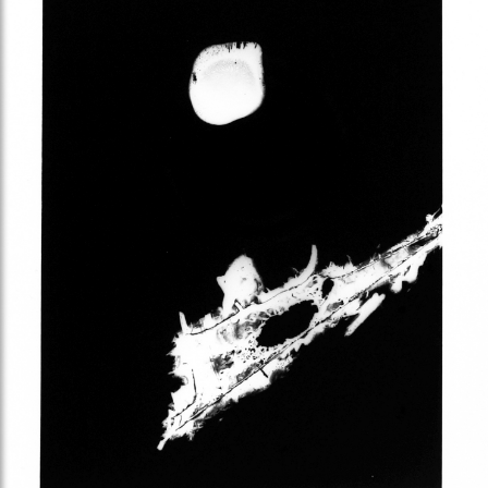
Obra de Geraldo de Barros, da série Sobras (1996 - 1998 / 2024)
Foto: Geraldo de Barros © Fabiana de Barros/Instituto Moreira
Salles
Na Luciana Brito Galeria, a mostra, organizada pelo
Arquivo Geraldo de Barros, reúne pela primeira vez a
coleção completa da série
Sobras
, com 281 obras do