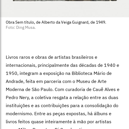
1950, integram a exposição na Biblioteca Mário de
Andrade, feita em parceria com o Museu de Arte
Moderna de São Paulo. Com curadoria de Cauê Alves e
Pedro Nery, a coletiva resgata a relação entre as duas
instituições e as contribuições para a consolidação do
modernismo. Entre as peças expostas, há álbuns e
livros feitos quase inteiramente à mão por artistas
como Milton Dacosta e Di Cavalcanti.
Do livro ao museu
:
até 7 de dezembro, na Biblioteca
Mário de Andrade, na Rua da Consolação, 94, República.
De segunda a sexta, das 9h às 21h, e aos sábados,
domingos e feriados, das 9h às 18h. Entrada gratuita.