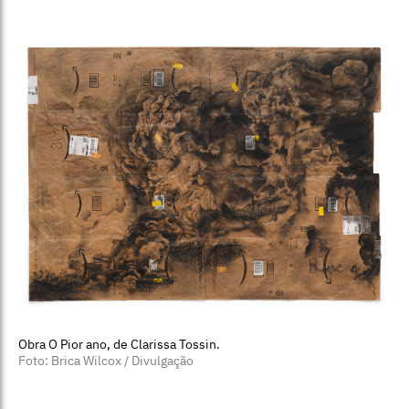
Obra O Pior ano, de Clarissa Tossin.
Foto: Brica Wilcox / Divulgação
A exposição no Masp reúne mais de 40 obras feitas nas
últimas duas décadas pela artista gaúcha Clarissa
Tossin, com reflexões sobre catástrofes ambientais.
Entre elas, há
Volume Morto
, comissionada pelo museu,
cuja tinta foi desenvolvida a partir da terra de
localidades que sofreram com as enchentes no Rio
Grande do Sul, em 2024. Com curadoria do diretor
artístico Adriano Pedrosa, a mostra é a primeira