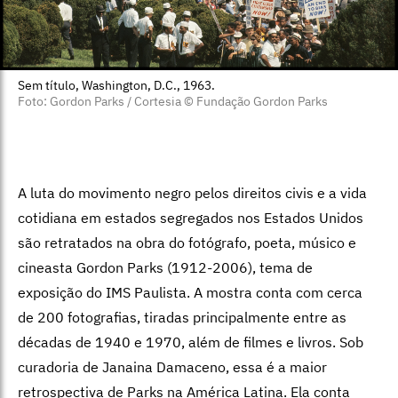
são retratados na obra do fotógrafo, poeta, músico e
cineasta Gordon Parks (1912-2006), tema de
exposição do IMS Paulista. A mostra conta com cerca
de 200 fotografias, tiradas principalmente entre as
décadas de 1940 e 1970, além de filmes e livros. Sob
curadoria de Janaina Damaceno, essa é a maior
retrospectiva de Parks na América Latina. Ela conta
ainda com retratos de personalidades, como Malcolm X
e Martin Luther King, além de registros da passagem do
fotógrafo pelo Brasil, nos anos 1960.
Gordon Parks: a América sou eu
: até 1 de março de
2026, no IMS Paulista, na Avenida Paulista, 2.424, Bela
Vista, São Paulo. De terça a domingo, das 10h às 20h.
Entrada gratuita.