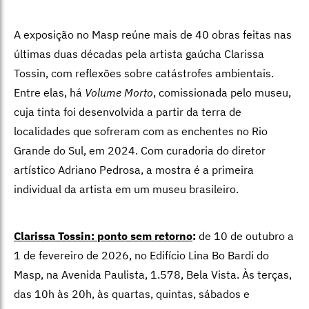
individual da artista em um museu brasileiro.
Clarissa Tossin: ponto sem retorno
:
de 10 de outubro a
1 de fevereiro de 2026, no Edifício Lina Bo Bardi do
Masp, na Avenida Paulista, 1.578, Bela Vista. Às terças,
das 10h às 20h, às quartas, quintas, sábados e
domingos, das 10h às 18h, e, às sextas, das 10h às
21h. Ingressos (valem para visitação nas duas
unidades): R$ 75 (entrada); R$ 37 (meia-entrada). Às
terças a entrada é gratuita e, na sexta, a gratuidade
ocorre das 18h às 20h30.