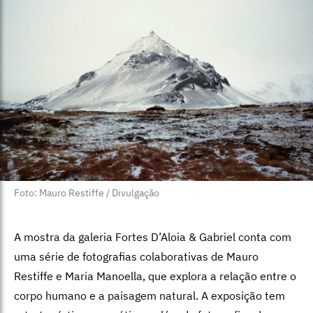
Foto: Mauro Restiffe / Divulgação
A mostra da galeria Fortes D’Aloia & Gabriel conta com
uma série de fotografias colaborativas de Mauro
Restiffe e Maria Manoella, que explora a relação entre o
corpo humano e a paisagem natural. A exposição tem
retratos íntimos e eróticos, além de fotografias de
ambientes percorridos pelos artistas.
Onda Avalanche Vulcão
: até 18 de outubro, na galeria
Fortes D’Aloia & Gabriel, na Rua James Holland, 71,
Barra Funda, São Paulo. De terça a sexta, das 10h às
19h, e aos sábados, das 10h às 18h. Entrada gratuita.