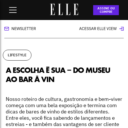
Home
-
lifestyle
-
A escolha é sua – Do museu ao bar à vin
ASSINE OU
COMPRE
NEWSLETTER
ACESSAR ELLE VIEW
LIFESTYLE
A ESCOLHA É SUA – DO MUSEU
AO BAR À VIN
Nosso roteiro de cultura, gastronomia e bem-viver
começa com uma bela exposição e termina com
dicas de bares de vinho de estilos diferentes.
Entre eles, você fica sabendo de lançamentos e
estreias - e também das vantagens de ser cliente