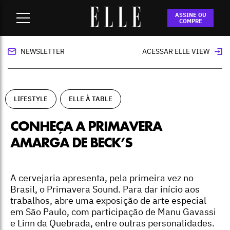
Home
-
lifestyle
-
Conheça a primavera amarga de Beck’s
ASSINE OU
COMPRE
NEWSLETTER
ACESSAR ELLE VIEW
LIFESTYLE
ELLE À TABLE
CONHEÇA A PRIMAVERA
AMARGA DE BECK’S
A cervejaria apresenta, pela primeira vez no
Brasil, o Primavera Sound. Para dar início aos
trabalhos, abre uma exposição de arte especial
em São Paulo, com participação de Manu Gavassi
e Linn da Quebrada, entre outras personalidades.