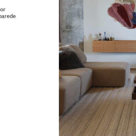
por
 parede