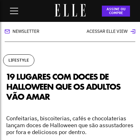
Home
-
lifestyle
-
19 lugares com doces de Halloween que os
ASSINE OU
adultos vão amar
COMPRE
NEWSLETTER
ACESSAR ELLE VIEW
LIFESTYLE
19 LUGARES COM DOCES DE
HALLOWEEN QUE OS ADULTOS
VÃO AMAR
Confeitarias, biscoiterias, cafés e chocolaterias
lançam doces de Halloween que são assustadores
por fora e deliciosos por dentro.