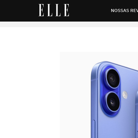
relação às anteriores
NOSSAS RE