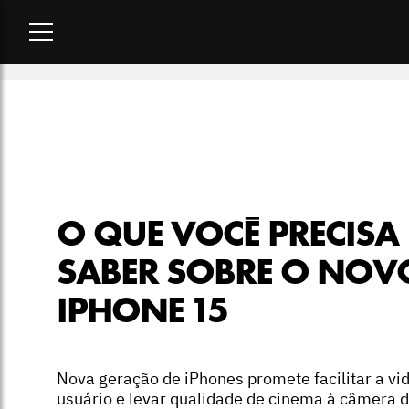
Home
-
lifestyle
-
O que você precisa saber sobre o novo iPho
O QUE VOCÊ PRECISA
SABER SOBRE O NOV
IPHONE 15
Nova geração de iPhones promete facilitar a vi
usuário e levar qualidade de cinema à câmera 