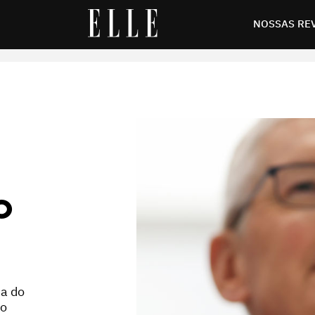
ne 15
NOSSAS RE
O
da do
do