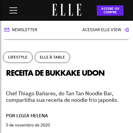
Home
-
lifestyle
-
Receita de bukkake udon
ASSINE OU
COMPRE
NEWSLETTER
ACESSAR ELLE VIEW
LIFESTYLE
ELLE À TABLE
RECEITA DE BUKKAKE UDON
Chef Thiago Bañares, do Tan Tan Noodle Bar,
compartilha sua receita de noodle frio japonês.
POR LIGIA HELENA
5 de novembro de 2020