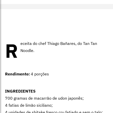
R
eceita do chef Thiago Bañares, do Tan Tan
Noodle.
Rendimento:
4 porções
INGREDIENTES
700 gramas de macarrão de udon japonês;
4 fatias de limão siciliano;
4 unidades de shitake fresco cru fatiado e sem o talo;