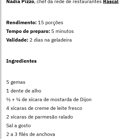
Nádia Pizzo
, chef da rede de restaurantes
Ráscal
Rendimento:
15 porções
Tempo de preparo:
5 minutos
Validade:
2 dias na geladeira
Ingredientes
5 gemas
1 dente de alho
½ + ¼ de xícara de mostarda de Dijon
4 xícaras de creme de leite fresco
2 xícaras de parmesão ralado
Sal a gosto
2 a 3 filés de anchova