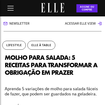
Home
-
lifestyle
-
Molho para salada: 5 receitas para
ASSINE OU
transformar a obrigação em prazer
COMPRE
NEWSLETTER
ACESSAR ELLE VIEW
LIFESTYLE
ELLE À TABLE
MOLHO PARA SALADA: 5
RECEITAS PARA TRANSFORMAR A
OBRIGAÇÃO EM PRAZER
Aprenda 5 variações de molho para salada fáceis
de fazer, que podem ser guardados na geladeira.