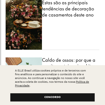
Estas são as principais
tendências de decoração
de casamentos deste ano
Caldo de ossos: por que a
receita proteica virou hit na
A ELLE Brasil utiliza cookies próprios e de terceiros com
internet e como reproduzir
fins analíticos e para personalizar o conteúdo do site e
anúncios. Ao continuar a navegação no nosso site você
em casa
aceita a coleta de cookies, nos termos da nossa
Política de
Privacidade
.
CONCORDO