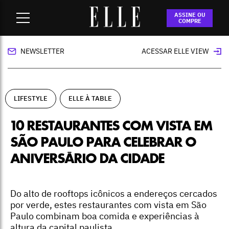
Home
-
lifestyle
-
10 restaurantes com vista em São Paulo
ASSINE OU
para celebrar o aniversário da cidade
COMPRE
NEWSLETTER
ACESSAR ELLE VIEW
LIFESTYLE
ELLE À TABLE
10 RESTAURANTES COM VISTA EM
SÃO PAULO PARA CELEBRAR O
ANIVERSÁRIO DA CIDADE
Do alto de rooftops icônicos a endereços cercados
por verde, estes restaurantes com vista em São
Paulo combinam boa comida e experiências à
altura da capital paulista.