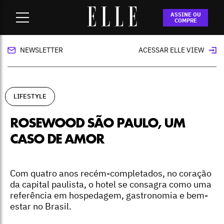
Home
-
lifestyle
-
Rosewood São Paulo, um caso de amor
ASSINE OU
COMPRE
NEWSLETTER
ACESSAR ELLE VIEW
LIFESTYLE
ROSEWOOD SÃO PAULO, UM
CASO DE AMOR
Com quatro anos recém-completados, no coração
da capital paulista, o hotel se consagra como uma
referência em hospedagem, gastronomia e bem-
estar no Brasil.